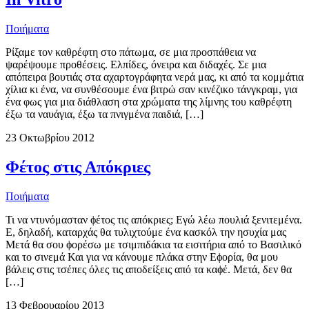
Ποιήματα
Ρίξαμε τον καθρέφτη στο πάτωμα, σε μια προσπάθεια να
ψαρέψουμε προθέσεις. Ελπίδες, όνειρα και διδαχές. Σε μια
απόπειρα βουτιάς στα αχαρτογράφητα νερά μας, κι από τα κομμάτια
χίλια κι ένα, να συνθέσουμε ένα βιτρώ σαν κινέζικο τάνγκραμ, για
ένα φως για μια διάθλαση στα χρώματα της λίμνης του καθρέφτη
έξω τα ναυάγια, έξω τα πνιγμένα παιδιά, […]
23 Οκτωβρίου 2012
Φέτος στις Απόκριες
Ποιήματα
Τι να ντυνόμασταν ϕέτος τις απόκριες; Εγώ λέω πουλιά ξενιτεμένα.
Ε, δηλαδή, καταρχάς θα τυλιχτούμε ένα κασκόλ την ησυχία μας
Μετά θα σου ϕορέσω με τσιμπιδάκια τα εισιτήρια από το Βασιλικό
και το σινεμά Και για να κάνουμε πλάκα στην Εϕορία, θα μου
βάλεις στις τσέπες όλες τις αποδείξεις από τα καϕέ. Μετά, δεν θα
[…]
13 Φεβρουαρίου 2013