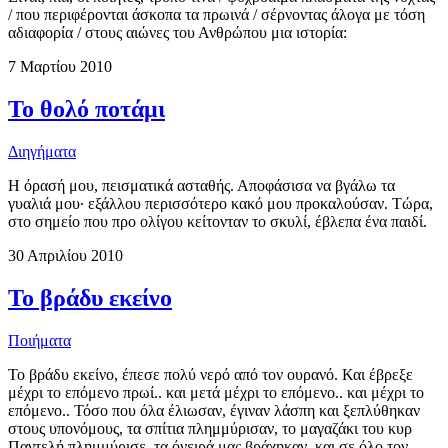
/ που περιφέρονται άσκοπα τα πρωινά / σέρνοντας άλογα με τόση
αδιαφορία / στους αιώνες του Ανθρώπου μια ιστορία:
7 Μαρτίου 2010
Το θολό ποτάμι
Διηγήματα
Η όρασή μου, πεισματικά ασταθής. Αποφάσισα να βγάλω τα
γυαλιά μου· εξάλλου περισσότερο κακό μου προκαλούσαν. Τώρα,
στο σημείο που προ ολίγου κείτονταν το σκυλί, έβλεπα ένα παιδί.
30 Απριλίου 2010
Το βράδυ εκείνο
Ποιήματα
Το βράδυ εκείνο, έπεσε πολύ νερό από τον ουρανό. Και έβρεξε
μέχρι το επόμενο πρωί.. και μετά μέχρι το επόμενο.. και μέχρι το
επόμενο.. Τόσο που όλα έλιωσαν, έγιναν λάσπη και ξεπλύθηκαν
στους υπονόμους, τα σπίτια πλημμύρισαν, το μαγαζάκι του κυρ
Παντελή πλημμύρισε, τα όνειρά μας βράχηκαν, και σε όλο τον